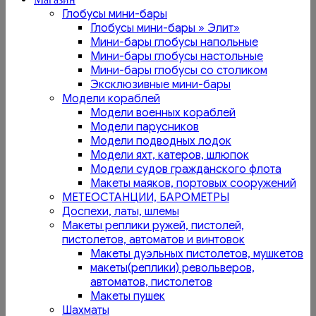
Глобусы мини-бары
Глобусы мини-бары » Элит»
Мини-бары глобусы напольные
Мини-бары глобусы настольные
Мини-бары глобусы со столиком
Эксклюзивные мини-бары
Модели кораблей
Модели военных кораблей
Модели парусников
Модели подводных лодок
Модели яхт, катеров, шлюпок
Модели судов гражданского флота
Макеты маяков, портовых сооружений
МЕТЕОСТАНЦИИ, БАРОМЕТРЫ
Доспехи, латы, шлемы
Макеты реплики ружей, пистолей,
пистолетов, автоматов и винтовок
Макеты дуэльных пистолетов, мушкетов
макеты(реплики) револьверов,
автоматов, пистолетов
Макеты пушек
Шахматы