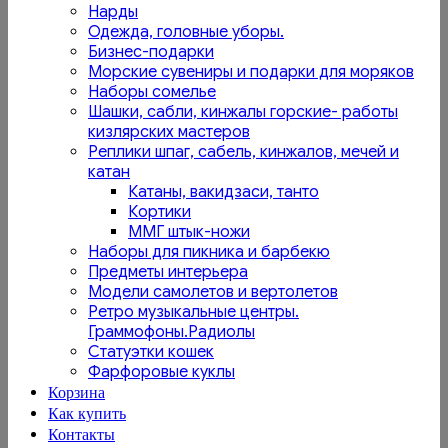
Нарды
Одежда, головные уборы.
Бизнес-подарки
Морские сувениры и подарки для моряков
Наборы сомелье
Шашки, сабли, кинжалы горские- работы
кизлярских мастеров
Реплики шпаг, сабель, кинжалов, мечей и
катан
Катаны, вакидзаси, танто
Кортики
ММГ штык-ножи
Наборы для пикника и барбекю
Предметы интерьера
Модели самолетов и вертолетов
Ретро музыкальные центры.
Граммофоны.Радиолы
Статуэтки кошек
Фарфоровые куклы
Корзина
Как купить
Контакты