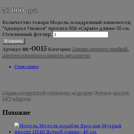
56 000
руб.
Количество товара Модель эскадренный миноносец
"Адмирал Ушаков" проекта 956 «Сарыч» длина-55 см.
Стеклянный футляр.
В корзину
вк-0015
Артикул:
Категории:
Модели военных кораблей
,
Морские сувениры и подарки для моряков
Описание
Описание
Модель эскадренный миноносец «Адмирал Ушаков» проекта
956 «Сарыч»
Похожие