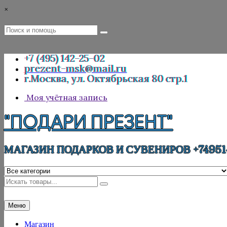
Перейти
×
к
содержимому
Поиск
Поиск
:
+7 (495) 142-25-02
prezent-msk@mail.ru
г.Москва, ул. Октябрьская 80 стр.1
Моя учётная запись
"ПОДАРИ ПРЕЗЕНТ"
МАГАЗИН ПОДАРКОВ И СУВЕНИРОВ +74951
Искать
Меню
Магазин