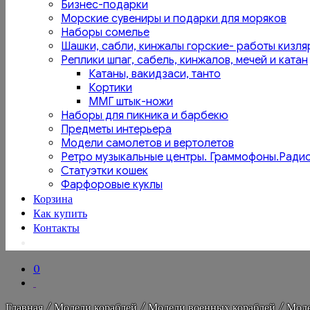
Бизнес-подарки
Морские сувениры и подарки для моряков
Наборы сомелье
Шашки, сабли, кинжалы горские- работы кизля
Реплики шпаг, сабель, кинжалов, мечей и катан
Катаны, вакидзаси, танто
Кортики
ММГ штык-ножи
Наборы для пикника и барбекю
Предметы интерьера
Модели самолетов и вертолетов
Ретро музыкальные центры. Граммофоны.Ради
Статуэтки кошек
Фарфоровые куклы
Корзина
Как купить
Контакты
0
Главная
/
Модели кораблей
/
Модели военных кораблей
/ Моде