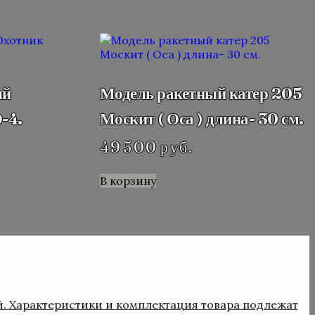
ый
Модель ракетный катер 205
-4.
Москит ( Оса ) длина- 30 см.
49 500
руб.
В корзину
й. Характеристики и комплектация товара подлежат