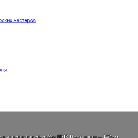
рских мастеров
олы
ль линейный крейсер Худ HMS Hood длина — 140 см.