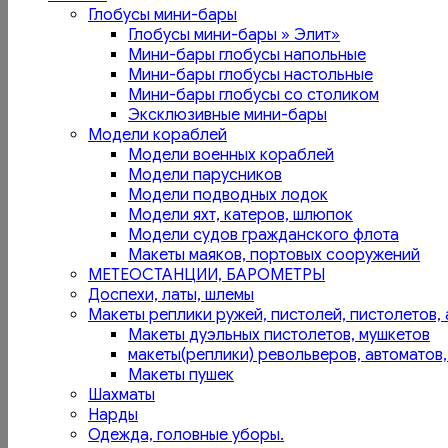
Глобусы мини-бары
Глобусы мини-бары » Элит»
Мини-бары глобусы напольные
Мини-бары глобусы настольные
Мини-бары глобусы со столиком
Эксклюзивные мини-бары
Модели кораблей
Модели военных кораблей
Модели парусников
Модели подводных лодок
Модели яхт, катеров, шлюпок
Модели судов гражданского флота
Макеты маяков, портовых сооружений
МЕТЕОСТАНЦИИ, БАРОМЕТРЫ
Доспехи, латы, шлемы
Макеты реплики ружей, пистолей, пистолетов, 
Макеты дуэльных пистолетов, мушкетов
макеты(реплики) револьверов, автоматов,
Макеты пушек
Шахматы
Нарды
Одежда, головные уборы.