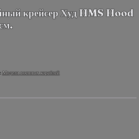
йный крейсер Худ HMS Hood
см.
:
Модели военных кораблей