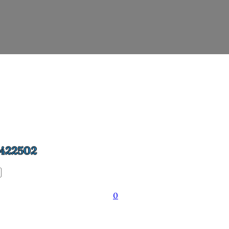
422502
0