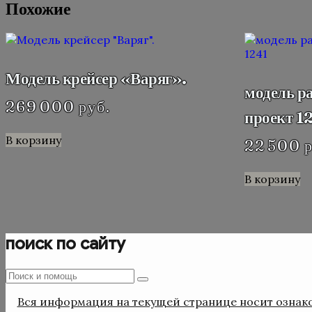
Похожие
Модель крейсер «Варяг».
модель р
269 000
руб.
проект 1
В корзину
22 500
р
В корзину
поиск по сайту
Поиск
Поиск
:
Вся информация на текущей странице носит ознако