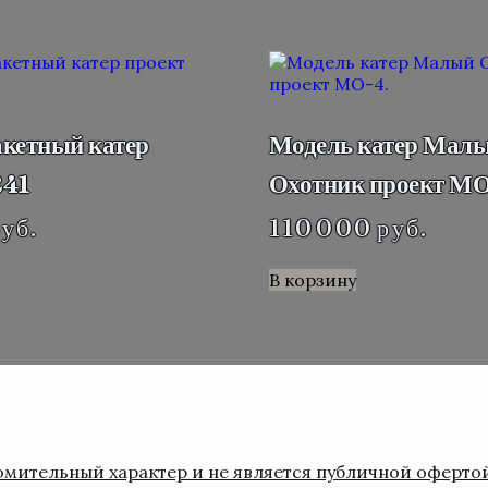
акетный катер
Модель катер Мал
241
Охотник проект МО
уб.
110 000
руб.
В корзину
мительный характер и не является публичной оферто