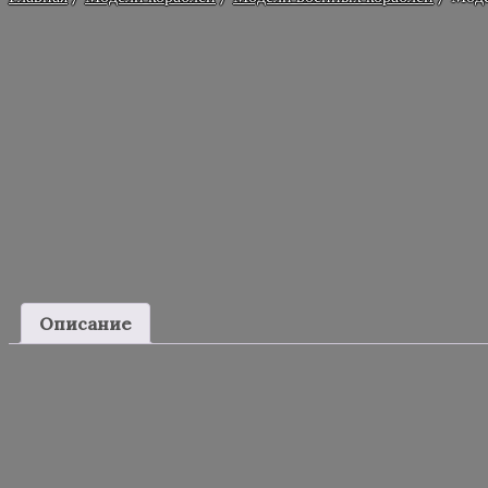
Описание
Описание
Модель линейный крейсер Худ HMS Hood длина 