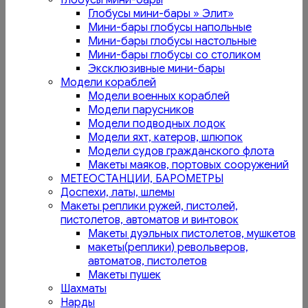
Глобусы мини-бары
Глобусы мини-бары » Элит»
Мини-бары глобусы напольные
Мини-бары глобусы настольные
Мини-бары глобусы со столиком
Эксклюзивные мини-бары
Модели кораблей
Модели военных кораблей
Модели парусников
Модели подводных лодок
Модели яхт, катеров, шлюпок
Модели судов гражданского флота
Макеты маяков, портовых сооружений
МЕТЕОСТАНЦИИ, БАРОМЕТРЫ
Доспехи, латы, шлемы
Макеты реплики ружей, пистолей,
пистолетов, автоматов и винтовок
Макеты дуэльных пистолетов, мушкетов
макеты(реплики) револьверов,
автоматов, пистолетов
Макеты пушек
Шахматы
Нарды