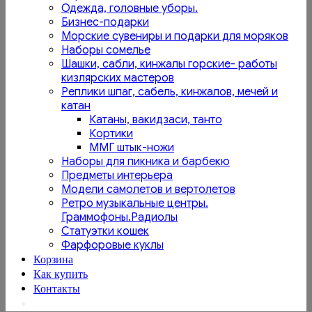
Одежда, головные уборы.
Бизнес-подарки
Морские сувениры и подарки для моряков
Наборы сомелье
Шашки, сабли, кинжалы горские- работы
кизлярских мастеров
Реплики шпаг, сабель, кинжалов, мечей и
катан
Катаны, вакидзаси, танто
Кортики
ММГ штык-ножи
Наборы для пикника и барбекю
Предметы интерьера
Модели самолетов и вертолетов
Ретро музыкальные центры.
Граммофоны.Радиолы
Статуэтки кошек
Фарфоровые куклы
Корзина
Как купить
Контакты