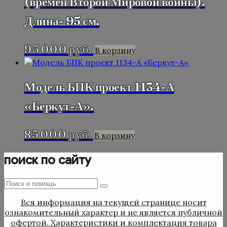
(времен Второй Мировой войны).
Длина- 95 см.
95 000
руб.
В корзину
Модель БПК проект 1134-А
«Беркут-А».
85 000
руб.
В корзину
поиск по сайту
Поиск
Поиск
:
Вся информация на текущей странице носит
ознакомительный характер и не является публичной
офертой. Характеристики и комплектация товара