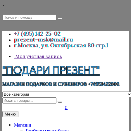
Перейти
×
к
содержимому
Поиск
Поиск
:
+7 (495) 142-25-02
prezent-msk@mail.ru
г.Москва, ул. Октябрьская 80 стр.1
Моя учётная запись
"ПОДАРИ ПРЕЗЕНТ"
МАГАЗИН ПОДАРКОВ И СУВЕНИРОВ +74951422502
Искать
0
Меню
Магазин