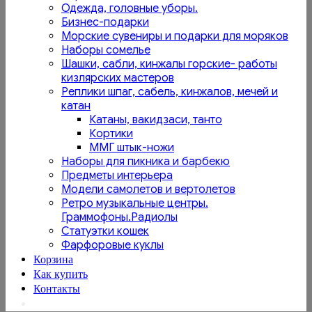
Одежда, головные уборы.
Бизнес-подарки
Морские сувениры и подарки для моряков
Наборы сомелье
Шашки, сабли, кинжалы горские- работы
кизлярских мастеров
Реплики шпаг, сабель, кинжалов, мечей и
катан
Катаны, вакидзаси, танто
Кортики
ММГ штык-ножи
Наборы для пикника и барбекю
Предметы интерьера
Модели самолетов и вертолетов
Ретро музыкальные центры.
Граммофоны.Радиолы
Статуэтки кошек
Фарфоровые куклы
Корзина
Как купить
Контакты