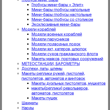
Глобусы мини-бары
Глобусы мини-бары » Элит»
Мини-бары глобусы напольные
Мини-бары глобусы настольные
Мини-бары глобусы со столиком
Эксклюзивные мини-бары
Модели кораблей
Модели военных кораблей
Модели парусников
Модели подводных лодок
Модели яхт, катеров, шлюпок
Модели судов гражданского флота
Макеты маяков, портовых сооружений
МЕТЕОСТАНЦИИ, БАРОМЕТРЫ
Доспехи, латы, шлемы
Макеты реплики ружей, пистолей,
пистолетов, автоматов и винтовок
Макеты дуэльных пистолетов, мушкетов
макеты(реплики) револьверов,
автоматов, пистолетов
Макеты пушек
Шахматы
Нарды