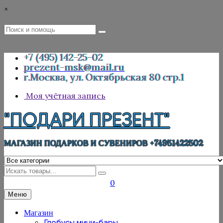
Перейти
×
к
содержимому
Поиск
Поиск
:
+7 (495) 142-25-02
prezent-msk@mail.ru
г.Москва, ул. Октябрьская 80 стр.1
Моя учётная запись
"ПОДАРИ ПРЕЗЕНТ"
МАГАЗИН ПОДАРКОВ И СУВЕНИРОВ +74951422502
Искать
0
Меню
Магазин