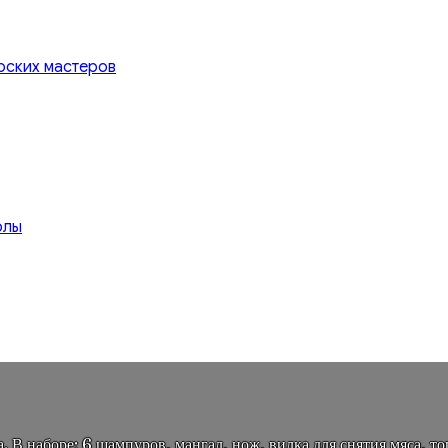
рских мастеров
олы
 В наборе: 6 шампуров, мангал, нож, вилка для снятия мяса, топ