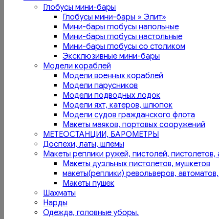
Глобусы мини-бары
Глобусы мини-бары » Элит»
Мини-бары глобусы напольные
Мини-бары глобусы настольные
Мини-бары глобусы со столиком
Эксклюзивные мини-бары
Модели кораблей
Модели военных кораблей
Модели парусников
Модели подводных лодок
Модели яхт, катеров, шлюпок
Модели судов гражданского флота
Макеты маяков, портовых сооружений
МЕТЕОСТАНЦИИ, БАРОМЕТРЫ
Доспехи, латы, шлемы
Макеты реплики ружей, пистолей, пистолетов, 
Макеты дуэльных пистолетов, мушкетов
макеты(реплики) револьверов, автоматов,
Макеты пушек
Шахматы
Нарды
Одежда, головные уборы.