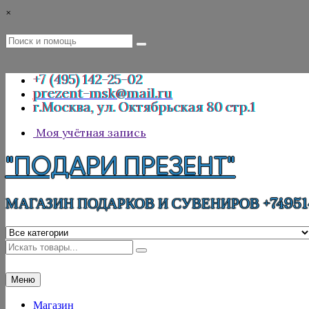
Перейти
×
к
содержимому
Поиск
Поиск
:
+7 (495) 142-25-02
prezent-msk@mail.ru
г.Москва, ул. Октябрьская 80 стр.1
Моя учётная запись
"ПОДАРИ ПРЕЗЕНТ"
МАГАЗИН ПОДАРКОВ И СУВЕНИРОВ +74951
Искать
Меню
Магазин