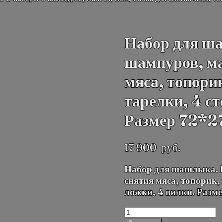
Набор для ша
шампуров, ма
мяса, топори
тарелки, 4 ст
Размер 72*27
17 900
руб.
Набор для шашлыка. В
снятия мяса, топорик,
ложки, 4 вилки. Разм
Количество
товара