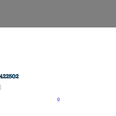
422502
0