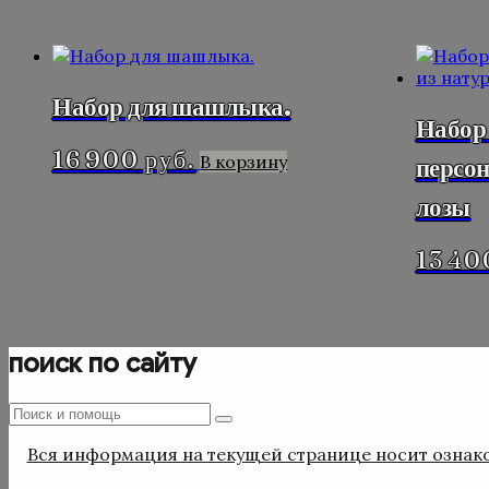
Набор для шашлыка.
Набор 
16 900
руб.
В корзину
персон
лозы
13 40
поиск по сайту
Поиск
Поиск
:
Вся информация на текущей странице носит ознако