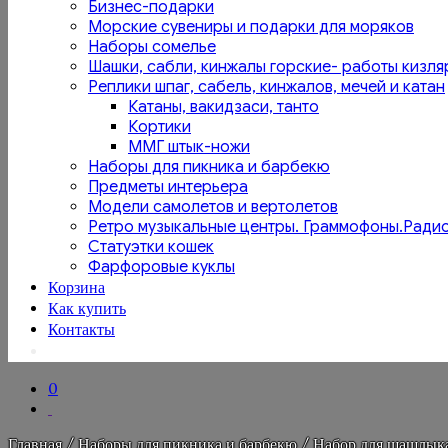
Бизнес-подарки
Морские сувениры и подарки для моряков
Наборы сомелье
Шашки, сабли, кинжалы горские- работы кизля
Реплики шпаг, сабель, кинжалов, мечей и катан
Катаны, вакидзаси, танто
Кортики
ММГ штык-ножи
Наборы для пикника и барбекю
Предметы интерьера
Модели самолетов и вертолетов
Ретро музыкальные центры. Граммофоны.Ради
Статуэтки кошек
Фарфоровые куклы
Корзина
Как купить
Контакты
0
Главная
/
Наборы для пикника и барбекю
/ Набор для шашлыка.