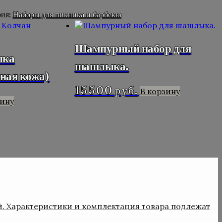
рия:
Наборы для пикника и барбекю
Шампурный набор для
ыка
шашлыка.
ная кожа)
15 500
руб.
В корзину
зину
й. Характеристики и комплектация товара подлежат