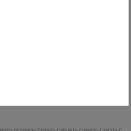
орик, зажигалка, фонарик, 4 тарелки, 4 стопки, 4 ложки, 4