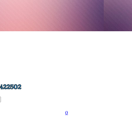
422502
0