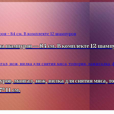
 шампуров — 84 см. В комплекте 12 шамп
ов, мангал, нож, вилка для снятия мяса, то
7*11 см.