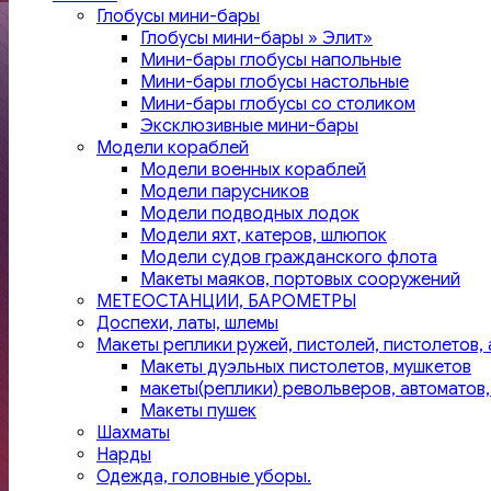
Глобусы мини-бары
Глобусы мини-бары » Элит»
Мини-бары глобусы напольные
Мини-бары глобусы настольные
Мини-бары глобусы со столиком
Эксклюзивные мини-бары
Модели кораблей
Модели военных кораблей
Модели парусников
Модели подводных лодок
Модели яхт, катеров, шлюпок
Модели судов гражданского флота
Макеты маяков, портовых сооружений
МЕТЕОСТАНЦИИ, БАРОМЕТРЫ
Доспехи, латы, шлемы
Макеты реплики ружей, пистолей, пистолетов, 
Макеты дуэльных пистолетов, мушкетов
макеты(реплики) револьверов, автоматов,
Макеты пушек
Шахматы
Нарды
Одежда, головные уборы.