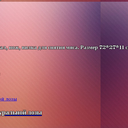
л, нож, вилка для снятия мяса. Размер 72*27*11 с
туральной лозы