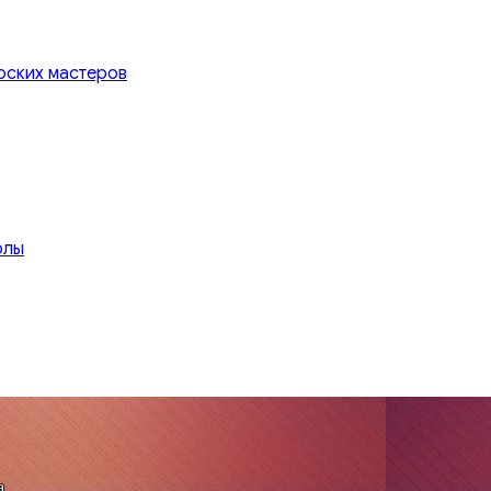
рских мастеров
олы
а