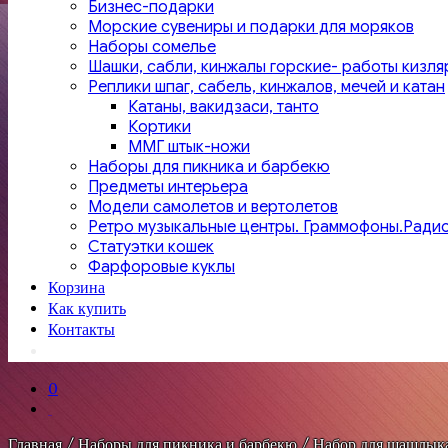
Бизнес-подарки
Морские сувениры и подарки для моряков
Наборы сомелье
Шашки, сабли, кинжалы горские- работы кизля
Реплики шпаг, сабель, кинжалов, мечей и катан
Катаны, вакидзаси, танто
Кортики
ММГ штык-ножи
Наборы для пикника и барбекю
Предметы интерьера
Модели самолетов и вертолетов
Ретро музыкальные центры. Граммофоны.Ради
Статуэтки кошек
Фарфоровые куклы
Корзина
Как купить
Контакты
0
Главная
/
Наборы для пикника и барбекю
/ Набор для шашлык