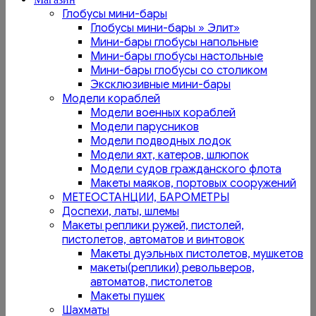
Глобусы мини-бары
Глобусы мини-бары » Элит»
Мини-бары глобусы напольные
Мини-бары глобусы настольные
Мини-бары глобусы со столиком
Эксклюзивные мини-бары
Модели кораблей
Модели военных кораблей
Модели парусников
Модели подводных лодок
Модели яхт, катеров, шлюпок
Модели судов гражданского флота
Макеты маяков, портовых сооружений
МЕТЕОСТАНЦИИ, БАРОМЕТРЫ
Доспехи, латы, шлемы
Макеты реплики ружей, пистолей,
пистолетов, автоматов и винтовок
Макеты дуэльных пистолетов, мушкетов
макеты(реплики) револьверов,
автоматов, пистолетов
Макеты пушек
Шахматы