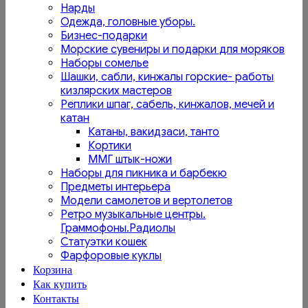
Нарды
Одежда, головные уборы.
Бизнес-подарки
Морские сувениры и подарки для моряков
Наборы сомелье
Шашки, сабли, кинжалы горские- работы
кизлярских мастеров
Реплики шпаг, сабель, кинжалов, мечей и
катан
Катаны, вакидзаси, танто
Кортики
ММГ штык-ножи
Наборы для пикника и барбекю
Предметы интерьера
Модели самолетов и вертолетов
Ретро музыкальные центры.
Граммофоны.Радиолы
Статуэтки кошек
Фарфоровые куклы
Корзина
Как купить
Контакты