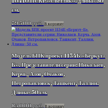
10410 ПСКР «Светляк». длина- 50
см.
79 500
руб.
В корзину
Модель БПК проект 1134Б «Беркут-
Б». Представители серии: Николаев,
Керчь, Азов, Очаков,
Петропавловск, Ташкент, Таллин.
Длина- 50 см.
85 000
руб.
В корзину