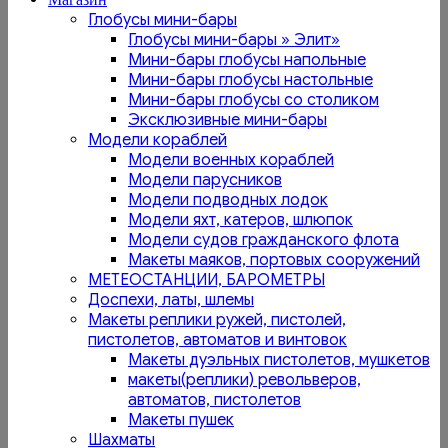
Глобусы мини-бары
Глобусы мини-бары » Элит»
Мини-бары глобусы напольные
Мини-бары глобусы настольные
Мини-бары глобусы со столиком
Эксклюзивные мини-бары
Модели кораблей
Модели военных кораблей
Модели парусников
Модели подводных лодок
Модели яхт, катеров, шлюпок
Модели судов гражданского флота
Макеты маяков, портовых сооружений
МЕТЕОСТАНЦИИ, БАРОМЕТРЫ
Доспехи, латы, шлемы
Макеты реплики ружей, пистолей,
пистолетов, автоматов и винтовок
Макеты дуэльных пистолетов, мушкетов
макеты(реплики) револьверов,
автоматов, пистолетов
Макеты пушек
Шахматы