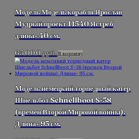
Модель Модель корабля Ярослав
Мудрый проект 11540 Ястреб
длина- 40 см.
65 000
руб.
В корзину
Модель немецкий торпедный катер
Шнельбот Schnellboot S-38
(времен Второй Мировой войны).
Длина- 95 см.