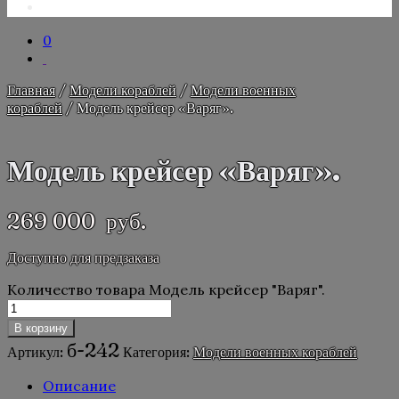
0
Главная
/
Модели кораблей
/
Модели военных
кораблей
/ Модель крейсер «Варяг».
Модель крейсер «Варяг».
269 000
руб.
Доступно для предзаказа
Количество товара Модель крейсер "Варяг".
В корзину
б-242
Артикул:
Категория:
Модели военных кораблей
Описание