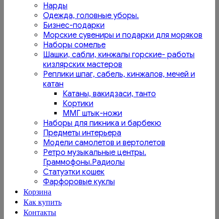
Нарды
Одежда, головные уборы.
Бизнес-подарки
Морские сувениры и подарки для моряков
Наборы сомелье
Шашки, сабли, кинжалы горские- работы
кизлярских мастеров
Реплики шпаг, сабель, кинжалов, мечей и
катан
Катаны, вакидзаси, танто
Кортики
ММГ штык-ножи
Наборы для пикника и барбекю
Предметы интерьера
Модели самолетов и вертолетов
Ретро музыкальные центры.
Граммофоны.Радиолы
Статуэтки кошек
Фарфоровые куклы
Корзина
Как купить
Контакты