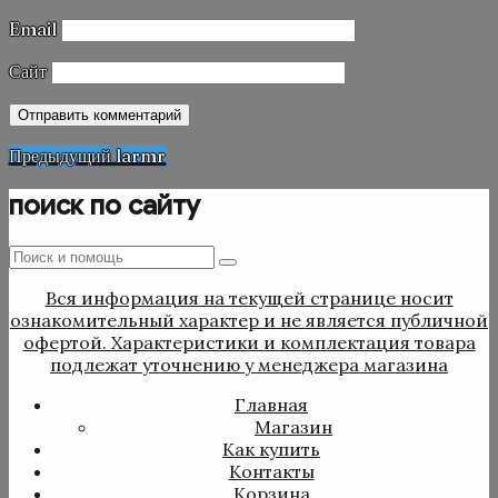
Email
Сайт
Навигация
Предыдущая
Предыдущий
larmr
запись
по
поиск по сайту
записям
Поиск
Поиск
:
Вся информация на текущей странице носит
ознакомительный характер и не является публичной
офертой. Характеристики и комплектация товара
подлежат уточнению у менеджера магазина
Главная
Магазин
Как купить
Контакты
Корзина