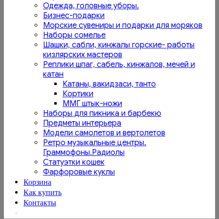
Одежда, головные уборы.
Бизнес-подарки
Морские сувениры и подарки для моряков
Наборы сомелье
Шашки, сабли, кинжалы горские- работы
кизлярских мастеров
Реплики шпаг, сабель, кинжалов, мечей и
катан
Катаны, вакидзаси, танто
Кортики
ММГ штык-ножи
Наборы для пикника и барбекю
Предметы интерьера
Модели самолетов и вертолетов
Ретро музыкальные центры.
Граммофоны.Радиолы
Статуэтки кошек
Фарфоровые куклы
Корзина
Как купить
Контакты