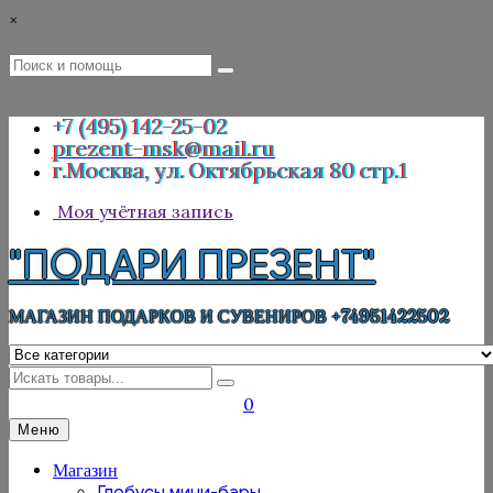
Перейти
×
к
содержимому
Поиск
Поиск
:
+7 (495) 142-25-02
prezent-msk@mail.ru
г.Москва, ул. Октябрьская 80 стр.1
Моя учётная запись
"ПОДАРИ ПРЕЗЕНТ"
МАГАЗИН ПОДАРКОВ И СУВЕНИРОВ +74951422502
Искать
0
Меню
Магазин