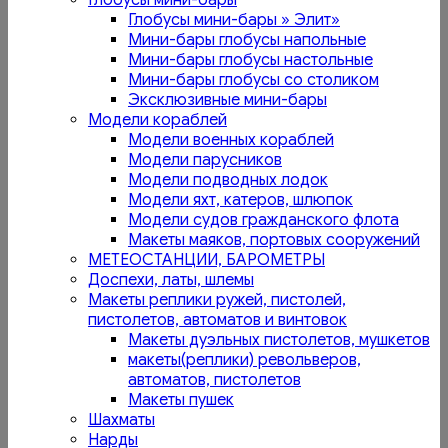
Глобусы мини-бары
Глобусы мини-бары » Элит»
Мини-бары глобусы напольные
Мини-бары глобусы настольные
Мини-бары глобусы со столиком
Эксклюзивные мини-бары
Модели кораблей
Модели военных кораблей
Модели парусников
Модели подводных лодок
Модели яхт, катеров, шлюпок
Модели судов гражданского флота
Макеты маяков, портовых сооружений
МЕТЕОСТАНЦИИ, БАРОМЕТРЫ
Доспехи, латы, шлемы
Макеты реплики ружей, пистолей,
пистолетов, автоматов и винтовок
Макеты дуэльных пистолетов, мушкетов
макеты(реплики) револьверов,
автоматов, пистолетов
Макеты пушек
Шахматы
Нарды