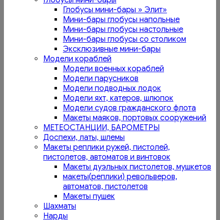
Глобусы мини-бары
Глобусы мини-бары » Элит»
Мини-бары глобусы напольные
Мини-бары глобусы настольные
Мини-бары глобусы со столиком
Эксклюзивные мини-бары
Модели кораблей
Модели военных кораблей
Модели парусников
Модели подводных лодок
Модели яхт, катеров, шлюпок
Модели судов гражданского флота
Макеты маяков, портовых сооружений
МЕТЕОСТАНЦИИ, БАРОМЕТРЫ
Доспехи, латы, шлемы
Макеты реплики ружей, пистолей,
пистолетов, автоматов и винтовок
Макеты дуэльных пистолетов, мушкетов
макеты(реплики) револьверов,
автоматов, пистолетов
Макеты пушек
Шахматы
Нарды