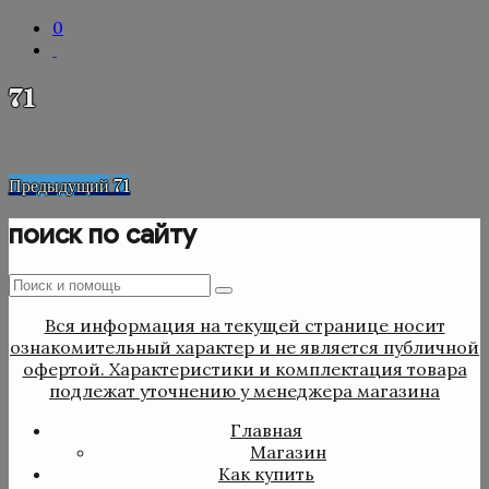
0
71
Навигация
Предыдущая
Предыдущий
71
запись
по
поиск по сайту
записям
Поиск
Поиск
:
Вся информация на текущей странице носит
ознакомительный характер и не является публичной
офертой. Характеристики и комплектация товара
подлежат уточнению у менеджера магазина
Главная
Магазин
Как купить