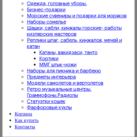
Одежда, головные уборы.
Бизнес-подарки
Морские сувениры и подарки для моряков
Наборы сомелье
Шашки, сабли, кинжалы горские- работы
кизлярских мастеров
Реплики шпаг, сабель, кинжалов, мечей и
катан
Катаны, вакидзаси, танто
Кортики
ММГ штык-ножи
Наборы для пикника и барбекю
Предметы интерьера
Модели самолетов и вертолетов
Ретро музыкальные центры.
Граммофоны.Радиолы
Статуэтки кошек
Фарфоровые куклы
Корзина
Как купить
Контакты