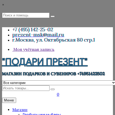
Перейти
×
к
содержимому
Поиск
Поиск
:
+7 (495) 142-25-02
prezent-msk@mail.ru
г.Москва, ул. Октябрьская 80 стр.1
Моя учётная запись
"ПОДАРИ ПРЕЗЕНТ"
МАГАЗИН ПОДАРКОВ И СУВЕНИРОВ +74951422502
Искать
0
Меню
Магазин