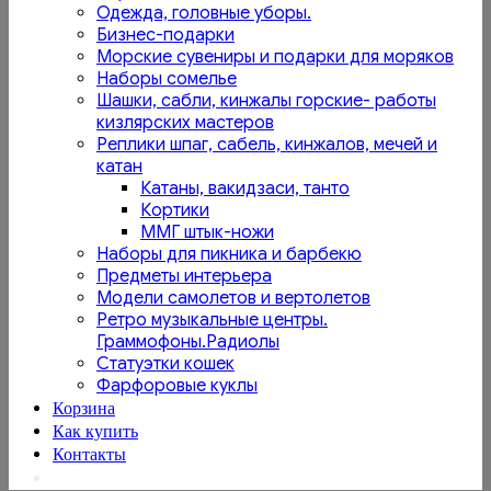
Одежда, головные уборы.
Бизнес-подарки
Морские сувениры и подарки для моряков
Наборы сомелье
Шашки, сабли, кинжалы горские- работы
кизлярских мастеров
Реплики шпаг, сабель, кинжалов, мечей и
катан
Катаны, вакидзаси, танто
Кортики
ММГ штык-ножи
Наборы для пикника и барбекю
Предметы интерьера
Модели самолетов и вертолетов
Ретро музыкальные центры.
Граммофоны.Радиолы
Статуэтки кошек
Фарфоровые куклы
Корзина
Как купить
Контакты