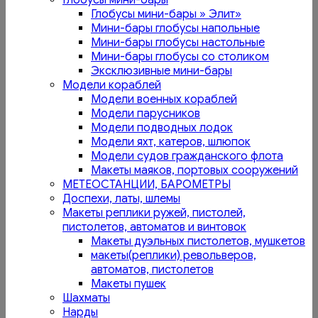
Глобусы мини-бары
Глобусы мини-бары » Элит»
Мини-бары глобусы напольные
Мини-бары глобусы настольные
Мини-бары глобусы со столиком
Эксклюзивные мини-бары
Модели кораблей
Модели военных кораблей
Модели парусников
Модели подводных лодок
Модели яхт, катеров, шлюпок
Модели судов гражданского флота
Макеты маяков, портовых сооружений
МЕТЕОСТАНЦИИ, БАРОМЕТРЫ
Доспехи, латы, шлемы
Макеты реплики ружей, пистолей,
пистолетов, автоматов и винтовок
Макеты дуэльных пистолетов, мушкетов
макеты(реплики) револьверов,
автоматов, пистолетов
Макеты пушек
Шахматы
Нарды