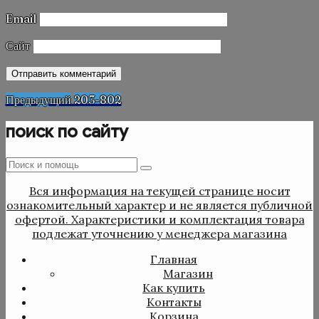
Email
Сайт
Навигация
Предыдущая
Предыдущий
203-802
запись
по
поиск по сайту
записям
Поиск
Поиск
:
Вся информация на текущей странице носит
ознакомительный характер и не является публичной
офертой. Характеристики и комплектация товара
подлежат уточнению у менеджера магазина
Главная
Магазин
Как купить
Контакты
Корзина