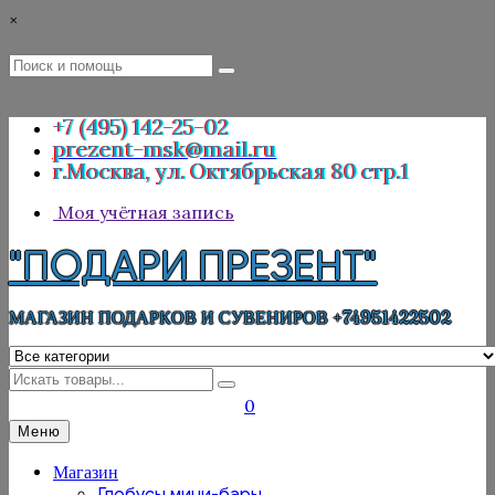
Перейти
×
к
содержимому
Поиск
Поиск
:
+7 (495) 142-25-02
prezent-msk@mail.ru
г.Москва, ул. Октябрьская 80 стр.1
Моя учётная запись
"ПОДАРИ ПРЕЗЕНТ"
МАГАЗИН ПОДАРКОВ И СУВЕНИРОВ +74951422502
Искать
0
Меню
Магазин