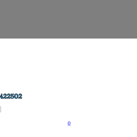
422502
0