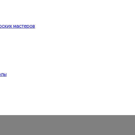
рских мастеров
олы