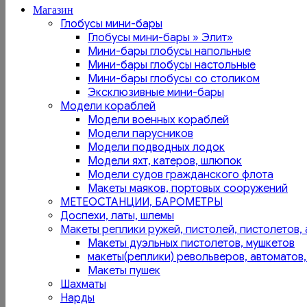
Магазин
Глобусы мини-бары
Глобусы мини-бары » Элит»
Мини-бары глобусы напольные
Мини-бары глобусы настольные
Мини-бары глобусы со столиком
Эксклюзивные мини-бары
Модели кораблей
Модели военных кораблей
Модели парусников
Модели подводных лодок
Модели яхт, катеров, шлюпок
Модели судов гражданского флота
Макеты маяков, портовых сооружений
МЕТЕОСТАНЦИИ, БАРОМЕТРЫ
Доспехи, латы, шлемы
Макеты реплики ружей, пистолей, пистолетов, 
Макеты дуэльных пистолетов, мушкетов
макеты(реплики) револьверов, автоматов,
Макеты пушек
Шахматы
Нарды