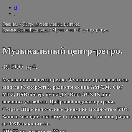
0
Главная
/
Ретро музыкальные центры.
Граммофоны.Радиолы
/ Музыкальный центр-ретро.
Музыкальный центр-ретро.
49 500
руб.
Музыкальный центр-ретро. Функции: проигрыватель
винила (3 скорости), радиоприемник AM/FM, CD/
MP3, USB-плеер, пульт ДУ. Вход AUX IN для
внешних устройств. Цифровой индикатор трека.
Стерео. Широкополосные динамики мощностью 5 Вт.
Запись мелодий «на лету» с пластинок, дисков, радио
на USB-накопитель
50*35 см, высота — 22 см