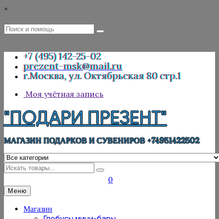
Перейти
×
к
содержимому
Поиск
Поиск
:
+7 (495) 142-25-02
prezent-msk@mail.ru
г.Москва, ул. Октябрьская 80 стр.1
Моя учётная запись
"ПОДАРИ ПРЕЗЕНТ"
МАГАЗИН ПОДАРКОВ И СУВЕНИРОВ +74951422502
Искать
0
Меню
Магазин