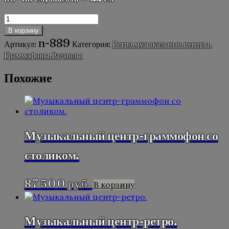
Количество
товара
В корзину
Музыкальный
n-889
Артикул:
Категория:
Ретро музыкальные центры.
центр-
Граммофоны.Радиолы
ретро.
Похожие
Музыкальный центр-граммофон со
столиком.
87 500
руб.
В корзину
Музыкальный центр-ретро.