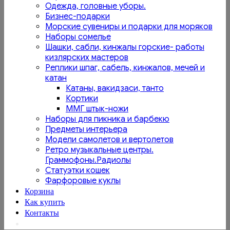
Одежда, головные уборы.
Бизнес-подарки
Морские сувениры и подарки для моряков
Наборы сомелье
Шашки, сабли, кинжалы горские- работы
кизлярских мастеров
Реплики шпаг, сабель, кинжалов, мечей и
катан
Катаны, вакидзаси, танто
Кортики
ММГ штык-ножи
Наборы для пикника и барбекю
Предметы интерьера
Модели самолетов и вертолетов
Ретро музыкальные центры.
Граммофоны.Радиолы
Статуэтки кошек
Фарфоровые куклы
Корзина
Как купить
Контакты