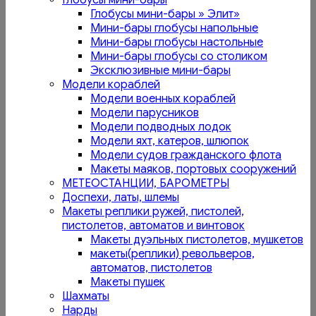
Глобусы мини-бары
Глобусы мини-бары » Элит»
Мини-бары глобусы напольные
Мини-бары глобусы настольные
Мини-бары глобусы со столиком
Эксклюзивные мини-бары
Модели кораблей
Модели военных кораблей
Модели парусников
Модели подводных лодок
Модели яхт, катеров, шлюпок
Модели судов гражданского флота
Макеты маяков, портовых сооружений
МЕТЕОСТАНЦИИ, БАРОМЕТРЫ
Доспехи, латы, шлемы
Макеты реплики ружей, пистолей,
пистолетов, автоматов и винтовок
Макеты дуэльных пистолетов, мушкетов
макеты(реплики) револьверов,
автоматов, пистолетов
Макеты пушек
Шахматы
Нарды