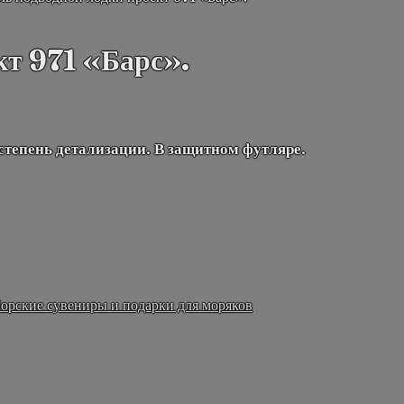
кт 971 «Барс».
степень детализации. В защитном футляре.
орские сувениры и подарки для моряков