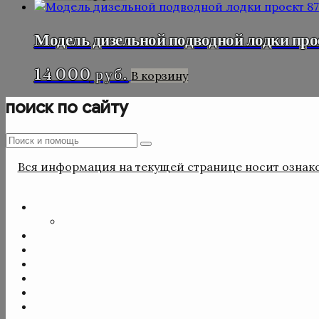
Модель дизельной подводной лодки про
14 000
руб.
В корзину
поиск по сайту
Поиск
Поиск
:
Вся информация на текущей странице носит ознако