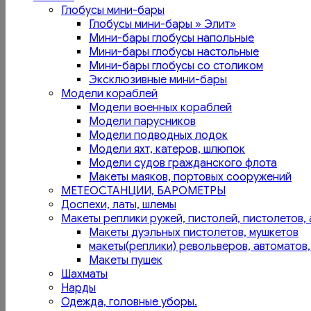
Глобусы мини-бары
Глобусы мини-бары » Элит»
Мини-бары глобусы напольные
Мини-бары глобусы настольные
Мини-бары глобусы со столиком
Эксклюзивные мини-бары
Модели кораблей
Модели военных кораблей
Модели парусников
Модели подводных лодок
Модели яхт, катеров, шлюпок
Модели судов гражданского флота
Макеты маяков, портовых сооружений
МЕТЕОСТАНЦИИ, БАРОМЕТРЫ
Доспехи, латы, шлемы
Макеты реплики ружей, пистолей, пистолетов, 
Макеты дуэльных пистолетов, мушкетов
макеты(реплики) револьверов, автоматов,
Макеты пушек
Шахматы
Нарды
Одежда, головные уборы.