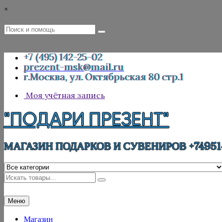
Перейти
×
к
содержимому
Поиск
Поиск
:
+7 (495) 142-25-02
prezent-msk@mail.ru
г.Москва, ул. Октябрьская 80 стр.1
Моя учётная запись
"ПОДАРИ ПРЕЗЕНТ"
МАГАЗИН ПОДАРКОВ И СУВЕНИРОВ +74951
Искать
Меню
Магазин