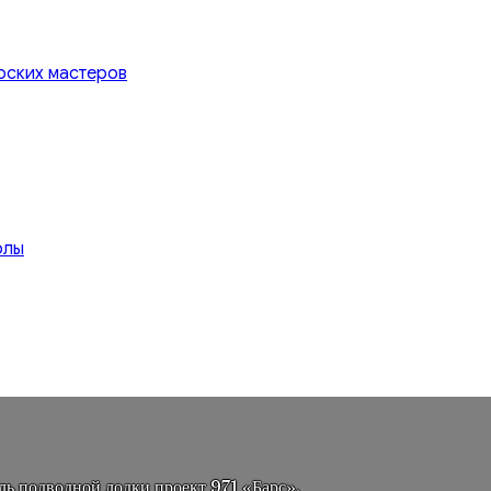
рских мастеров
олы
ь подводной лодки проект 971 «Барс».