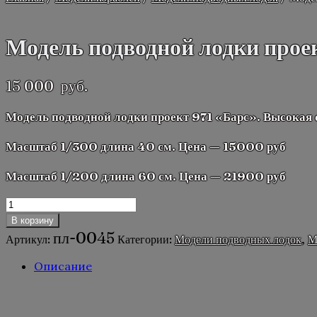
Модель подводной лодки прое
15 000
руб.
Модель подводной лодки проект 971 «Барс». Высокая 
Масштаб 1/300 длина 40 см. Цена — 15000 руб
Масштаб 1/200 длина 60 см. Цена — 21900 руб
Количество
товара
В корзину
Модель
пл-0045
Артикул:
Категории:
Модели подводных лодок
,
М
подводной
лодки
Описание
проект
971
Описание
"Барс".