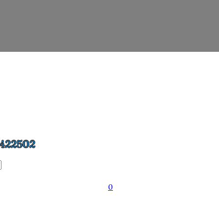
422502
0