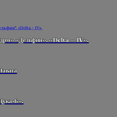
бдрм» «Дельфин». «Delta — IV».
Навага
Щука-Б».