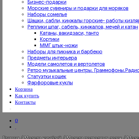
Бизнес-подарки
Морские сувениры и подарки для моряков
Наборы сомелье
Шашки, сабли, кинжалы горские- работы кизля
Реплики шпаг, сабель, кинжалов, мечей и катан
Катаны, вакидзаси, танто
Кортики
ММГ штык-ножи
Наборы для пикника и барбекю
Предметы интерьера
Модели самолетов и вертолетов
Ретро музыкальные центры. Граммофоны.Ради
Статуэтки кошек
Фарфоровые куклы
Корзина
Как купить
Контакты
0
Главная
/
Модели кораблей
/
Модели подводных лодок
/ Модел