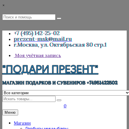
Перейти
×
к
содержимому
Поиск
Поиск
:
+7 (495) 142-25-02
prezent-msk@mail.ru
г.Москва, ул. Октябрьская 80 стр.1
Моя учётная запись
"ПОДАРИ ПРЕЗЕНТ"
МАГАЗИН ПОДАРКОВ И СУВЕНИРОВ +74951422502
Искать
0
Меню
Магазин