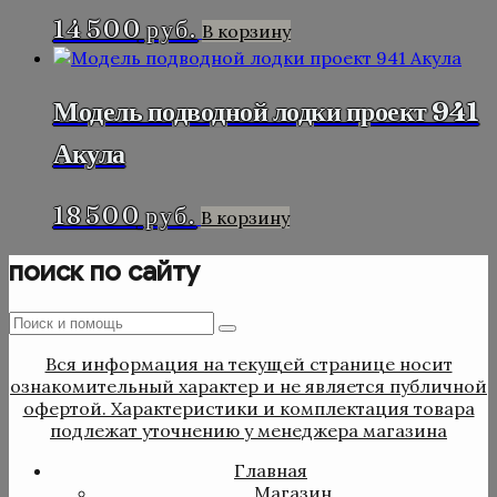
14 500
руб.
В корзину
Модель подводной лодки проект 941
Акула
18 500
руб.
В корзину
поиск по сайту
Поиск
Поиск
:
Вся информация на текущей странице носит
ознакомительный характер и не является публичной
офертой. Характеристики и комплектация товара
подлежат уточнению у менеджера магазина
Главная
Магазин