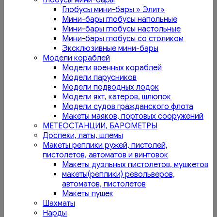
Глобусы мини-бары
Глобусы мини-бары » Элит»
Мини-бары глобусы напольные
Мини-бары глобусы настольные
Мини-бары глобусы со столиком
Эксклюзивные мини-бары
Модели кораблей
Модели военных кораблей
Модели парусников
Модели подводных лодок
Модели яхт, катеров, шлюпок
Модели судов гражданского флота
Макеты маяков, портовых сооружений
МЕТЕОСТАНЦИИ, БАРОМЕТРЫ
Доспехи, латы, шлемы
Макеты реплики ружей, пистолей,
пистолетов, автоматов и винтовок
Макеты дуэльных пистолетов, мушкетов
макеты(реплики) револьверов,
автоматов, пистолетов
Макеты пушек
Шахматы
Нарды