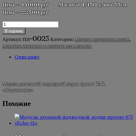
Цена — 14000 руб Масштаб 1/150 длина 55см.
Цена — 22500 руб
Количество
товара
В корзину
Модель
пл-0023
Артикул:
Категории:
Модели подводных лодок
,
дизельной
Морские сувениры и подарки для моряков
подводной
лодки
Описание
проект
636.
Описание
"Варшавянка"
Модель дизельной подводной лодки проект 636.
«Варшавянка»
Похожие