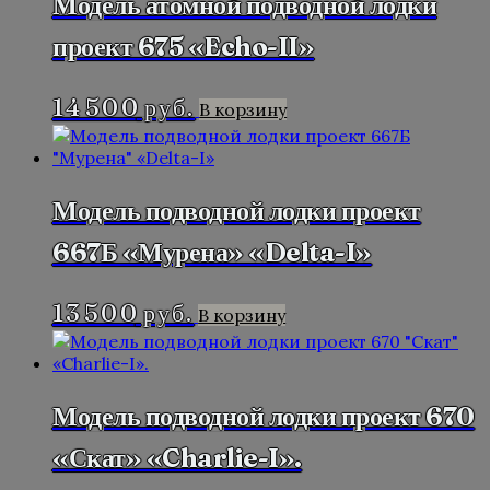
Модель атомной подводной лодки
проект 675 «Echo-II»
14 500
руб.
В корзину
Модель подводной лодки проект
667Б «Мурена» «Delta-I»
13 500
руб.
В корзину
Модель подводной лодки проект 670
«Скат» «Charlie-I».