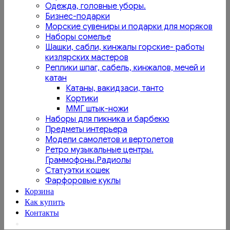
Одежда, головные уборы.
Бизнес-подарки
Морские сувениры и подарки для моряков
Наборы сомелье
Шашки, сабли, кинжалы горские- работы
кизлярских мастеров
Реплики шпаг, сабель, кинжалов, мечей и
катан
Катаны, вакидзаси, танто
Кортики
ММГ штык-ножи
Наборы для пикника и барбекю
Предметы интерьера
Модели самолетов и вертолетов
Ретро музыкальные центры.
Граммофоны.Радиолы
Статуэтки кошек
Фарфоровые куклы
Корзина
Как купить
Контакты