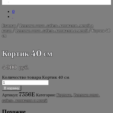
0
Главная
/
Реплики шпаг, сабель, кинжалов, мечей и
катан
/
Реплики шпаг, сабель, кинжалов и мечей
/ Кортик 40
см
Кортик 40 см
4 900
руб.
Количество товара Кортик 40 см
В корзину
7356E
Артикул:
Категории:
Кортики
,
Реплики шпаг,
сабель, кинжалов и мечей
Похожие