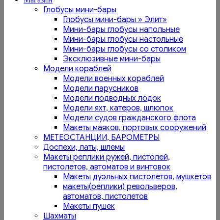
Глобусы мини-бары
Глобусы мини-бары » Элит»
Мини-бары глобусы напольные
Мини-бары глобусы настольные
Мини-бары глобусы со столиком
Эксклюзивные мини-бары
Модели кораблей
Модели военных кораблей
Модели парусников
Модели подводных лодок
Модели яхт, катеров, шлюпок
Модели судов гражданского флота
Макеты маяков, портовых сооружений
МЕТЕОСТАНЦИИ, БАРОМЕТРЫ
Доспехи, латы, шлемы
Макеты реплики ружей, пистолей,
пистолетов, автоматов и винтовок
Макеты дуэльных пистолетов, мушкетов
макеты(реплики) револьверов,
автоматов, пистолетов
Макеты пушек
Шахматы