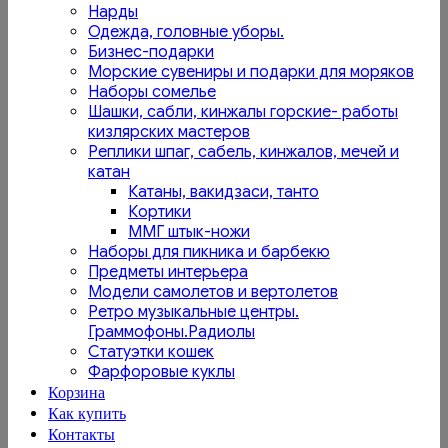
Нарды
Одежда, головные уборы.
Бизнес-подарки
Морские сувениры и подарки для моряков
Наборы сомелье
Шашки, сабли, кинжалы горские- работы
кизлярских мастеров
Реплики шпаг, сабель, кинжалов, мечей и
катан
Катаны, вакидзаси, танто
Кортики
ММГ штык-ножи
Наборы для пикника и барбекю
Предметы интерьера
Модели самолетов и вертолетов
Ретро музыкальные центры.
Граммофоны.Радиолы
Статуэтки кошек
Фарфоровые куклы
Корзина
Как купить
Контакты