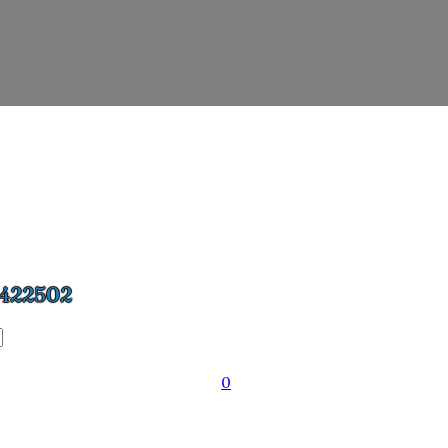
422502
0