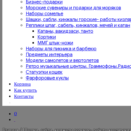
Бизнес-подарки
Морские сувениры и подарки для моряков
Наборы сомелье
Шашки, сабли, кинжалы горские- работы кизля
Реплики шпаг, сабель, кинжалов, мечей и катан
Катаны, вакидзаси, танто
Кортики
ММГ штык-ножи
Наборы для пикника и барбекю
Предметы интерьера
Модели самолетов и вертолетов
Ретро музыкальные центры. Граммофоны.Ради
Статуэтки кошек
Фарфоровые куклы
Корзина
Как купить
Контакты
0
Главная
/
Шашки, сабли, кинжалы горские- работы кизлярских