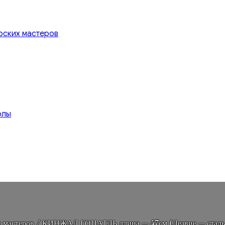
рских мастеров
олы
 мастеров
/ КИНЖАЛ ГОЦАТЛЬ длина — 47см (Лезвие — сталь, 