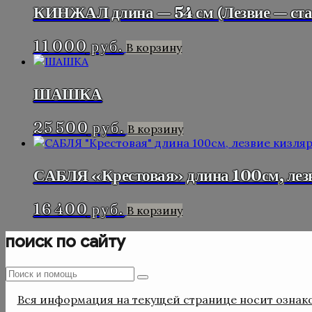
КИНЖАЛ длина — 54 см (Лезвие — стал
11 000
руб.
В корзину
ШАШКА
25 500
руб.
В корзину
САБЛЯ «Крестовая» длина 100см, лезви
16 400
руб.
В корзину
поиск по сайту
Поиск
Поиск
:
Вся информация на текущей странице носит ознако