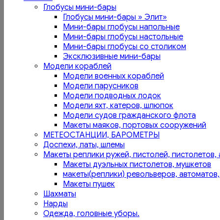
Глобусы мини-бары
Глобусы мини-бары » Элит»
Мини-бары глобусы напольные
Мини-бары глобусы настольные
Мини-бары глобусы со столиком
Эксклюзивные мини-бары
Модели кораблей
Модели военных кораблей
Модели парусников
Модели подводных лодок
Модели яхт, катеров, шлюпок
Модели судов гражданского флота
Макеты маяков, портовых сооружений
МЕТЕОСТАНЦИИ, БАРОМЕТРЫ
Доспехи, латы, шлемы
Макеты реплики ружей, пистолей, пистолетов, 
Макеты дуэльных пистолетов, мушкетов
макеты(реплики) револьверов, автоматов,
Макеты пушек
Шахматы
Нарды
Одежда, головные уборы.