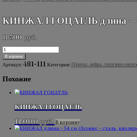
КИНЖАЛ ГОЦАТЛЬ длина — 47с
11 500
руб.
Количество
товара
В корзину
КИНЖАЛ
481-111
Артикул:
Категория:
Шашки, сабли, кинжалы горск
ГОЦАТЛЬ
длина
Похожие
-
47см
(Лезвие
-
сталь,
КИНЖАЛ ГОЦАТЛЬ
кизлярское
каленое)
11 000
руб.
В корзину