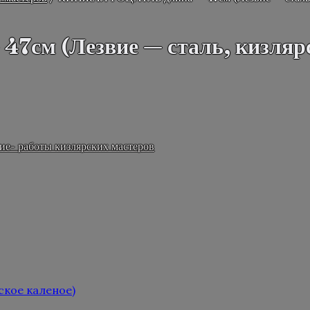
м (Лезвие — сталь, кизлярс
ие- работы кизлярских мастеров