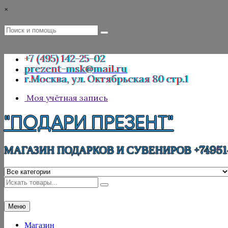
Перейти
×
к
содержимому
Поиск
Поиск
:
+7 (495) 142-25-02
prezent-msk@mail.ru
г.Москва, ул. Октябрьская 80 стр.1
Моя учётная запись
"ПОДАРИ ПРЕЗЕНТ"
МАГАЗИН ПОДАРКОВ И СУВЕНИРОВ +74951
Искать
Меню
Магазин