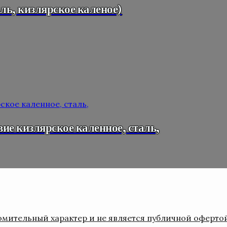
ь, кизлярское каленое)
е кизлярское каленное, сталь,
мительный характер и не является публичной оферто