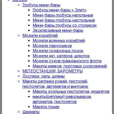
Глобусы мини-бары
Глобусы мини-бары » Элит»
Мини-бары глобусы напольные
Мини-бары глобусы настольные
Мини-бары глобусы со столиком
Эксклюзивные мини-бары
Модели кораблей
Модели военных кораблей
Модели парусников
Модели подводных лодок
Модели яхт, катеров, шлюпок
Модели судов гражданского флота
Макеты маяков, портовых сооружений
МЕТЕОСТАНЦИИ, БАРОМЕТРЫ
Доспехи, латы, шлемы
Макеты реплики ружей, пистолей,
пистолетов, автоматов и винтовок
Макеты дуэльных пистолетов, мушкетов
макеты(реплики) револьверов,
автоматов, пистолетов
Макеты пушек
Шахматы