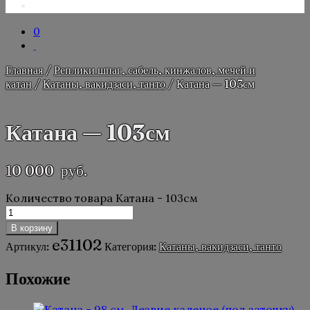
0
Главная
/
Реплики шпаг, сабель, кинжалов, мечей и
катан
/
Катаны, вакидзаси, танто
/ Катана — 103см
Катана — 103см
10 000
руб.
Количество товара Катана - 103см
В корзину
e31102
Артикул:
Категория:
Катаны, вакидзаси, танто
Похожие