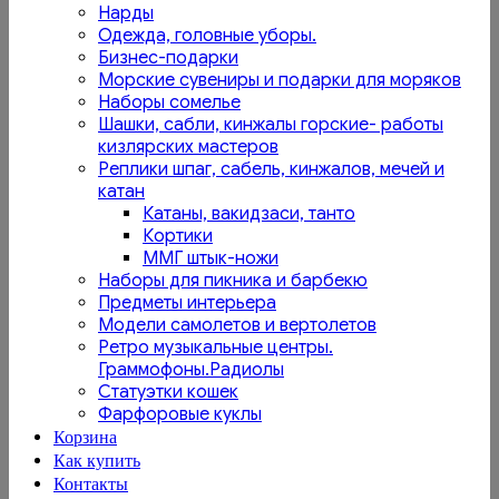
Нарды
Одежда, головные уборы.
Бизнес-подарки
Морские сувениры и подарки для моряков
Наборы сомелье
Шашки, сабли, кинжалы горские- работы
кизлярских мастеров
Реплики шпаг, сабель, кинжалов, мечей и
катан
Катаны, вакидзаси, танто
Кортики
ММГ штык-ножи
Наборы для пикника и барбекю
Предметы интерьера
Модели самолетов и вертолетов
Ретро музыкальные центры.
Граммофоны.Радиолы
Статуэтки кошек
Фарфоровые куклы
Корзина
Как купить
Контакты