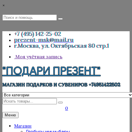
Перейти
×
к
содержимому
Поиск
Поиск
:
+7 (495) 142-25-02
prezent-msk@mail.ru
г.Москва, ул. Октябрьская 80 стр.1
Моя учётная запись
"ПОДАРИ ПРЕЗЕНТ"
МАГАЗИН ПОДАРКОВ И СУВЕНИРОВ +74951422502
Искать
0
Меню
Магазин