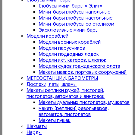
Глобусы мини-бары
Глобусы мини-бары » Элит»
Мини-бары глобусы напольные
Мини-бары глобусы настольные
Мини-бары глобусы со столиком
Эксклюзивные мини-бары
Модели кораблей
Модели военных кораблей
Модели парусников
Модели подводных лодок
Модели яхт, катеров, шлюпок
Модели судов гражданского флота
Макеты маяков, портовых сооружений
МЕТЕОСТАНЦИИ, БАРОМЕТРЫ
Доспехи, латы, шлемы
Макеты реплики ружей, пистолей,
пистолетов, автоматов и винтовок
Макеты дуэльных пистолетов, мушкетов
макеты(реплики) револьверов,
автоматов, пистолетов
Макеты пушек
Шахматы
Нарды