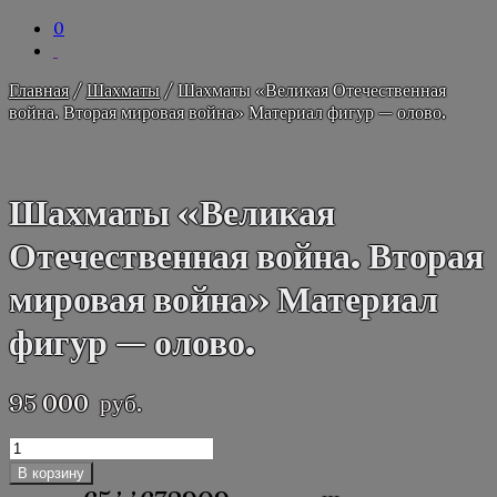
0
Главная
/
Шахматы
/ Шахматы «Великая Отечественная
война. Вторая мировая война» Материал фигур — олово.
Шахматы «Великая
Отечественная война. Вторая
мировая война» Материал
фигур — олово.
95 000
руб.
Количество
товара
В корзину
Шахматы