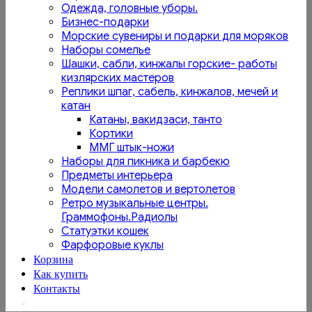
Одежда, головные уборы.
Бизнес-подарки
Морские сувениры и подарки для моряков
Наборы сомелье
Шашки, сабли, кинжалы горские- работы
кизлярских мастеров
Реплики шпаг, сабель, кинжалов, мечей и
катан
Катаны, вакидзаси, танто
Кортики
ММГ штык-ножи
Наборы для пикника и барбекю
Предметы интерьера
Модели самолетов и вертолетов
Ретро музыкальные центры.
Граммофоны.Радиолы
Статуэтки кошек
Фарфоровые куклы
Корзина
Как купить
Контакты