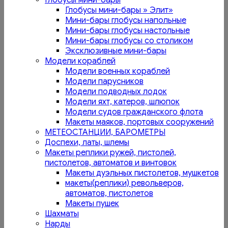
Глобусы мини-бары
Глобусы мини-бары » Элит»
Мини-бары глобусы напольные
Мини-бары глобусы настольные
Мини-бары глобусы со столиком
Эксклюзивные мини-бары
Модели кораблей
Модели военных кораблей
Модели парусников
Модели подводных лодок
Модели яхт, катеров, шлюпок
Модели судов гражданского флота
Макеты маяков, портовых сооружений
МЕТЕОСТАНЦИИ, БАРОМЕТРЫ
Доспехи, латы, шлемы
Макеты реплики ружей, пистолей,
пистолетов, автоматов и винтовок
Макеты дуэльных пистолетов, мушкетов
макеты(реплики) револьверов,
автоматов, пистолетов
Макеты пушек
Шахматы
Нарды