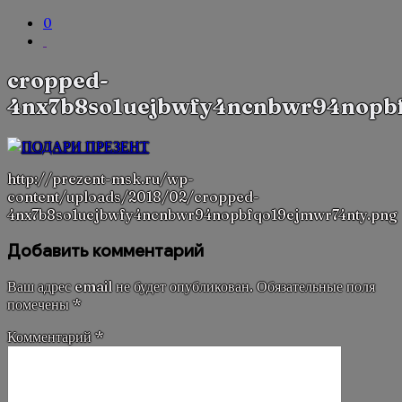
0
cropped-
4nx7b8so1uejbwfy4ncnbwr94nopb
http://prezent-msk.ru/wp-
content/uploads/2018/02/cropped-
4nx7b8so1uejbwfy4ncnbwr94nopbfqo19ejmwr74nty.png
Добавить комментарий
Ваш адрес email не будет опубликован.
Обязательные поля
помечены
*
Комментарий
*