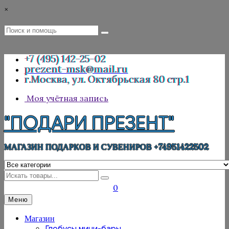
Перейти
×
к
содержимому
Поиск
Поиск
:
+7 (495) 142-25-02
prezent-msk@mail.ru
г.Москва, ул. Октябрьская 80 стр.1
Моя учётная запись
"ПОДАРИ ПРЕЗЕНТ"
МАГАЗИН ПОДАРКОВ И СУВЕНИРОВ +74951422502
Искать
0
Меню
Магазин