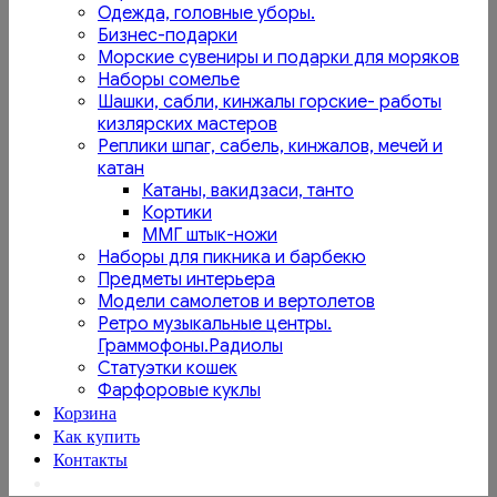
Одежда, головные уборы.
Бизнес-подарки
Морские сувениры и подарки для моряков
Наборы сомелье
Шашки, сабли, кинжалы горские- работы
кизлярских мастеров
Реплики шпаг, сабель, кинжалов, мечей и
катан
Катаны, вакидзаси, танто
Кортики
ММГ штык-ножи
Наборы для пикника и барбекю
Предметы интерьера
Модели самолетов и вертолетов
Ретро музыкальные центры.
Граммофоны.Радиолы
Статуэтки кошек
Фарфоровые куклы
Корзина
Как купить
Контакты