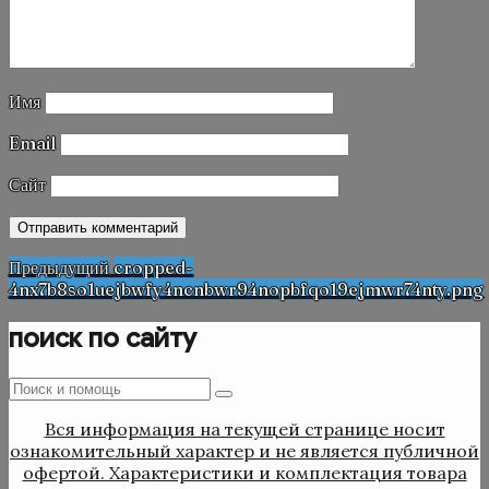
Имя
Email
Сайт
Навигация
Предыдущая
Предыдущий
cropped-
запись
4nx7b8so1uejbwfy4ncnbwr94nopbfqo19ejmwr74nty.png
по
записям
поиск по сайту
Поиск
Поиск
:
Вся информация на текущей странице носит
ознакомительный характер и не является публичной
офертой. Характеристики и комплектация товара