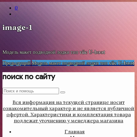
0
image-1
Модель макет подводной лодки тип viic U-boot
Навигация
Предыдущая
Предыдущий
Модель макет подводной лодки тип viic U-boot
запись
по
поиск по сайту
записям
Поиск
Поиск
:
Вся информация на текущей странице носит
ознакомительный характер и не является публичной
офертой. Характеристики и комплектация товара
подлежат уточнению у менеджера магазина
Главная