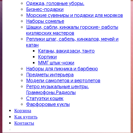
Одежда, головные уборы.
Бизнес-подарки
Морские сувениры и подарки для моряков
Наборы сомелье
Шашки, сабли, кинжалы горские- работы
кизлярских мастеров
Реплики шпаг, сабель, кинжалов, мечей и
катан
Катаны, вакидзаси, танто
Кортики
ММГ штык-ножи
Наборы для пикника и барбекю
Предметы интерьера
Модели самолетов и вертолетов
Ретро музыкальные центры.
Граммофоны.Радиолы
Статуэтки кошек
Фарфоровые куклы
Корзина
Как купить
Контакты