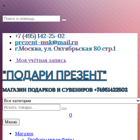
Перейти
×
к
содержимому
Поиск
Поиск
:
+7 (495) 142-25-02
prezent-msk@mail.ru
г.Москва, ул. Октябрьская 80 стр.1
Моя учётная запись
"ПОДАРИ ПРЕЗЕНТ"
МАГАЗИН ПОДАРКОВ И СУВЕНИРОВ +74951422502
Искать
0
Меню
Магазин