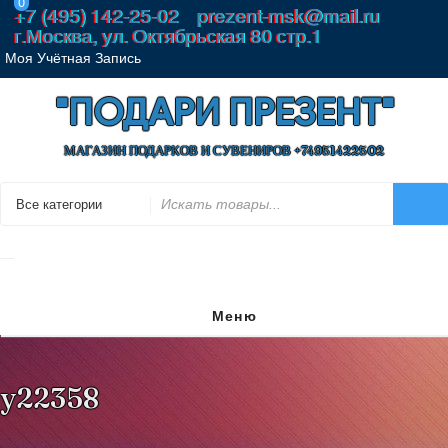
0
Перейти
+7 (495) 142-25-02
prezent-msk@mail.ru
к
г.Москва, ул. Октябрьская 80 стр.1
содержимому
Моя Учётная Запись
"ПОДАРИ ПРЕЗЕНТ"
МАГАЗИН ПОДАРКОВ И СУВЕНИРОВ +74951422502
Искать
Меню
y22358