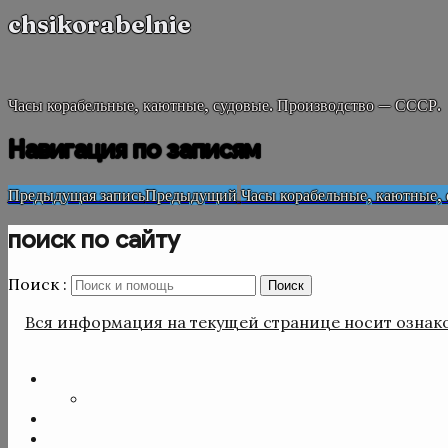
chsikorabelnie
Часы корабельные, каютные, судовые. Производство — СССР.
Навигация по записям
Предыдущая запись
Предыдущий
Часы корабельные, каютные,
поиск по сайту
Поиск :
Поиск
Вся информация на текущей странице носит ознако