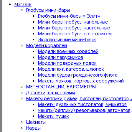
Магазин
Глобусы мини-бары
Глобусы мини-бары » Элит»
Мини-бары глобусы напольные
Мини-бары глобусы настольные
Мини-бары глобусы со столиком
Эксклюзивные мини-бары
Модели кораблей
Модели военных кораблей
Модели парусников
Модели подводных лодок
Модели яхт, катеров, шлюпок
Модели судов гражданского флота
Макеты маяков, портовых сооружений
МЕТЕОСТАНЦИИ, БАРОМЕТРЫ
Доспехи, латы, шлемы
Макеты реплики ружей, пистолей, пистолетов, 
Макеты дуэльных пистолетов, мушкетов
макеты(реплики) револьверов, автоматов,
Макеты пушек
Шахматы
Нарды