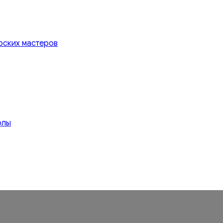
рских мастеров
олы