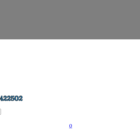
422502
0