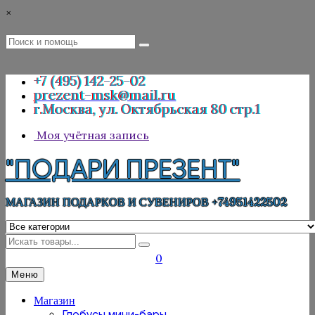
Перейти
×
к
содержимому
Поиск
Поиск
:
+7 (495) 142-25-02
prezent-msk@mail.ru
г.Москва, ул. Октябрьская 80 стр.1
Моя учётная запись
"ПОДАРИ ПРЕЗЕНТ"
МАГАЗИН ПОДАРКОВ И СУВЕНИРОВ +74951422502
Искать
0
Меню
Магазин