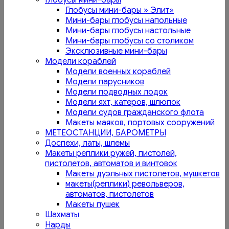
Глобусы мини-бары
Глобусы мини-бары » Элит»
Мини-бары глобусы напольные
Мини-бары глобусы настольные
Мини-бары глобусы со столиком
Эксклюзивные мини-бары
Модели кораблей
Модели военных кораблей
Модели парусников
Модели подводных лодок
Модели яхт, катеров, шлюпок
Модели судов гражданского флота
Макеты маяков, портовых сооружений
МЕТЕОСТАНЦИИ, БАРОМЕТРЫ
Доспехи, латы, шлемы
Макеты реплики ружей, пистолей,
пистолетов, автоматов и винтовок
Макеты дуэльных пистолетов, мушкетов
макеты(реплики) револьверов,
автоматов, пистолетов
Макеты пушек
Шахматы
Нарды