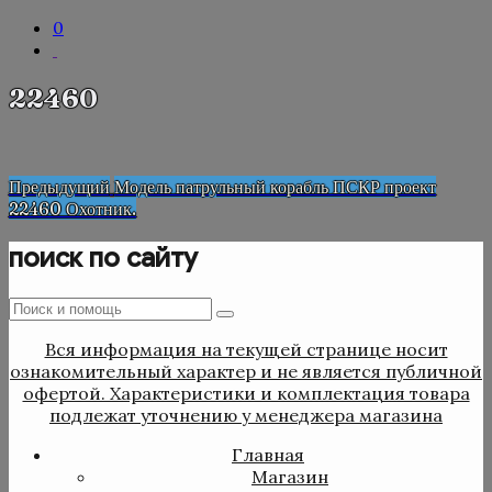
0
22460
Навигация
Предыдущая
Предыдущий
Модель патрульный корабль ПСКР проект
запись
22460 Охотник.
по
записям
поиск по сайту
Поиск
Поиск
:
Вся информация на текущей странице носит
ознакомительный характер и не является публичной
офертой. Характеристики и комплектация товара
подлежат уточнению у менеджера магазина
Главная
Магазин