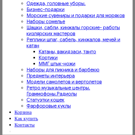
Одежда, головные уборы.
Бизнес-подарки
Морские сувениры и подарки для моряков
Наборы сомелье
Шашки, сабли, кинжалы горские- работы
кизлярских мастеров
Реплики шпаг, сабель, кинжалов, мечей и
катан
Катаны, вакидзаси, танто
Кортики
ММГ штык-ножи
Наборы для пикника и барбекю
Предметы интерьера
Модели самолетов и вертолетов
Ретро музыкальные центры.
Граммофоны.Радиолы
Статуэтки кошек
Фарфоровые куклы
Корзина
Как купить
Контакты