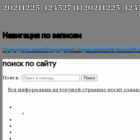
20211225_124527 (1)20211225_1245
Навигация по записям
Предыдущая запись
Предыдущий
Модель зенитный ракетный к
поиск по сайту
Поиск :
Поиск
Вся информация на текущей странице носит ознако