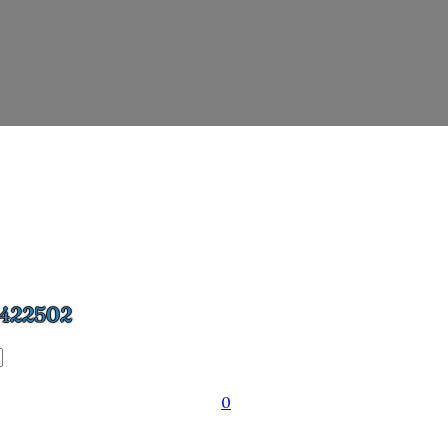
422502
0