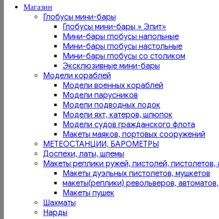
Магазин
Глобусы мини-бары
Глобусы мини-бары » Элит»
Мини-бары глобусы напольные
Мини-бары глобусы настольные
Мини-бары глобусы со столиком
Эксклюзивные мини-бары
Модели кораблей
Модели военных кораблей
Модели парусников
Модели подводных лодок
Модели яхт, катеров, шлюпок
Модели судов гражданского флота
Макеты маяков, портовых сооружений
МЕТЕОСТАНЦИИ, БАРОМЕТРЫ
Доспехи, латы, шлемы
Макеты реплики ружей, пистолей, пистолетов, 
Макеты дуэльных пистолетов, мушкетов
макеты(реплики) револьверов, автоматов,
Макеты пушек
Шахматы
Нарды