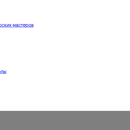
рских мастеров
олы