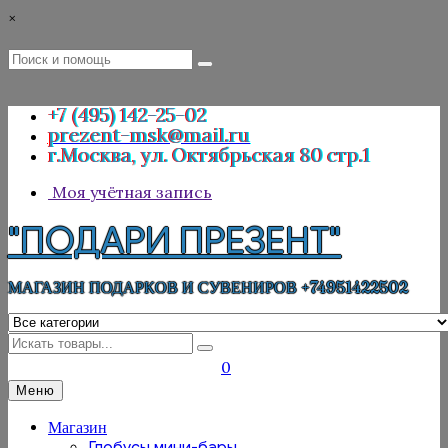
Перейти
×
к
содержимому
Поиск
Поиск
:
+7 (495) 142-25-02
prezent-msk@mail.ru
г.Москва, ул. Октябрьская 80 стр.1
Моя учётная запись
"ПОДАРИ ПРЕЗЕНТ"
МАГАЗИН ПОДАРКОВ И СУВЕНИРОВ +74951422502
Искать
0
Меню
Магазин