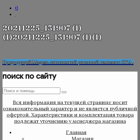
0
20211225_131907 (1)
(1)20211225_131907 (1)(1)
Навигация
Предыдущая
Предыдущий
Модель тактический ракетный комплекс ОКА.
запись
по
поиск по сайту
записям
Поиск
Поиск
:
Вся информация на текущей странице носит
ознакомительный характер и не является публичной
офертой. Характеристики и комплектация товара
подлежат уточнению у менеджера магазина
Главная
Магазин