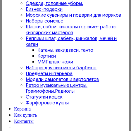
Одежда, головные уборы.
Бизнес-подарки
Морские сувениры и подарки для моряков
Наборы сомелье
Шашки, сабли, кинжалы горские- работы
кизлярских мастеров
Реплики шпаг, сабель, кинжалов, мечей и
катан
Катаны, вакидзаси, танто
Кортики
ММГ штык-ножи
Наборы для пикника и барбекю
Предметы интерьера
Модели самолетов и вертолетов
Ретро музыкальные центры.
Граммофоны.Радиолы
Статуэтки кошек
Фарфоровые куклы
Корзина
Как купить
Контакты