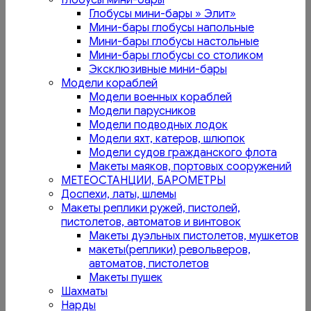
Глобусы мини-бары
Глобусы мини-бары » Элит»
Мини-бары глобусы напольные
Мини-бары глобусы настольные
Мини-бары глобусы со столиком
Эксклюзивные мини-бары
Модели кораблей
Модели военных кораблей
Модели парусников
Модели подводных лодок
Модели яхт, катеров, шлюпок
Модели судов гражданского флота
Макеты маяков, портовых сооружений
МЕТЕОСТАНЦИИ, БАРОМЕТРЫ
Доспехи, латы, шлемы
Макеты реплики ружей, пистолей,
пистолетов, автоматов и винтовок
Макеты дуэльных пистолетов, мушкетов
макеты(реплики) револьверов,
автоматов, пистолетов
Макеты пушек
Шахматы
Нарды