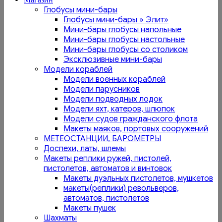
Глобусы мини-бары
Глобусы мини-бары » Элит»
Мини-бары глобусы напольные
Мини-бары глобусы настольные
Мини-бары глобусы со столиком
Эксклюзивные мини-бары
Модели кораблей
Модели военных кораблей
Модели парусников
Модели подводных лодок
Модели яхт, катеров, шлюпок
Модели судов гражданского флота
Макеты маяков, портовых сооружений
МЕТЕОСТАНЦИИ, БАРОМЕТРЫ
Доспехи, латы, шлемы
Макеты реплики ружей, пистолей,
пистолетов, автоматов и винтовок
Макеты дуэльных пистолетов, мушкетов
макеты(реплики) револьверов,
автоматов, пистолетов
Макеты пушек
Шахматы