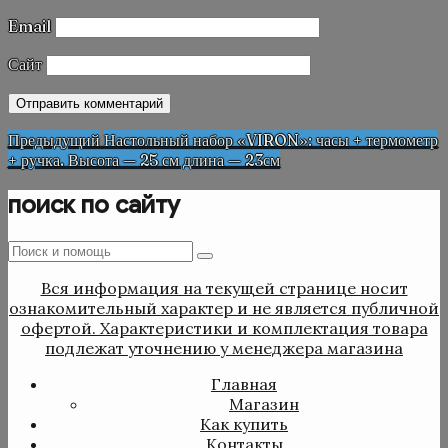
Email
Сайт
Навигация
Предыдущая
Предыдущий
Настольный набор «VIRON»: часы + термометр
запись
+ ручка. Высота — 25 см длина — 23см
по
записям
поиск по сайту
Поиск
Поиск
:
Вся информация на текущей странице носит
ознакомительный характер и не является публичной
офертой. Характеристики и комплектация товара
подлежат уточнению у менеджера магазина
Главная
Магазин
Как купить
Контакты