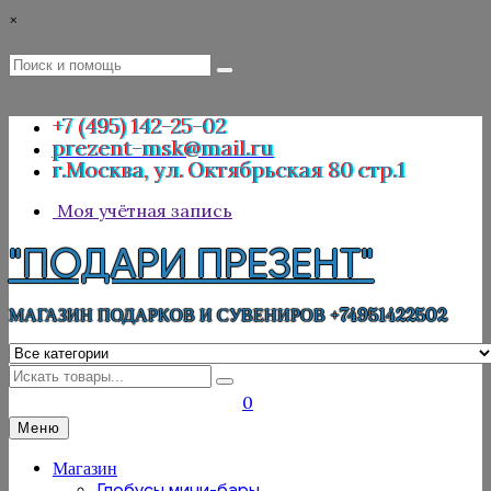
Перейти
×
к
содержимому
Поиск
Поиск
:
+7 (495) 142-25-02
prezent-msk@mail.ru
г.Москва, ул. Октябрьская 80 стр.1
Моя учётная запись
"ПОДАРИ ПРЕЗЕНТ"
МАГАЗИН ПОДАРКОВ И СУВЕНИРОВ +74951422502
Искать
0
Меню
Магазин