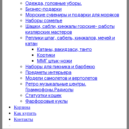
Одежда, головные уборы.
Бизнес-подарки
Морские сувениры и подарки для моряков
Наборы сомелье
Шашки, сабли, кинжалы горские- работы
кизлярских мастеров
Реплики шпаг, сабель, кинжалов, мечей и
катан
Катаны, вакидзаси, танто
Кортики
ММГ штык-ножи
Наборы для пикника и барбекю
Предметы интерьера
Модели самолетов и вертолетов
Ретро музыкальные центры.
Граммофоны.Радиолы
Статуэтки кошек
Фарфоровые куклы
Корзина
Как купить
Контакты