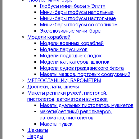
Глобусы мини-бары
Глобусы мини-бары » Элит»
Мини-бары глобусы напольные
Мини-бары глобусы настольные
Мини-бары глобусы со столиком
Эксклюзивные мини-бары
Модели кораблей
Модели военных кораблей
Модели парусников
Модели подводных лодок
Модели яхт, катеров, шлюпок
Модели судов гражданского флота
Макеты маяков, портовых сооружений
МЕТЕОСТАНЦИИ, БАРОМЕТРЫ
Доспехи, латы, шлемы
Макеты реплики ружей, пистолей,
пистолетов, автоматов и винтовок
Макеты дуэльных пистолетов, мушкетов
макеты(реплики) револьверов,
автоматов, пистолетов
Макеты пушек
Шахматы
Нарды