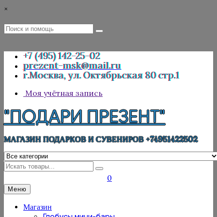
Перейти
×
к
содержимому
Поиск
Поиск
:
+7 (495) 142-25-02
prezent-msk@mail.ru
г.Москва, ул. Октябрьская 80 стр.1
Моя учётная запись
"ПОДАРИ ПРЕЗЕНТ"
МАГАЗИН ПОДАРКОВ И СУВЕНИРОВ +74951422502
Искать
0
Меню
Магазин