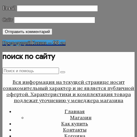
Email
Сайт
Навигация
Предыдущая
Предыдущий
Катана — 98 см
запись
по
поиск по сайту
записям
Поиск
Поиск
:
Вся информация на текущей странице носит
ознакомительный характер и не является публичной
офертой. Характеристики и комплектация товара
подлежат уточнению у менеджера магазина
Главная
Магазин
Как купить
Контакты
Корзина