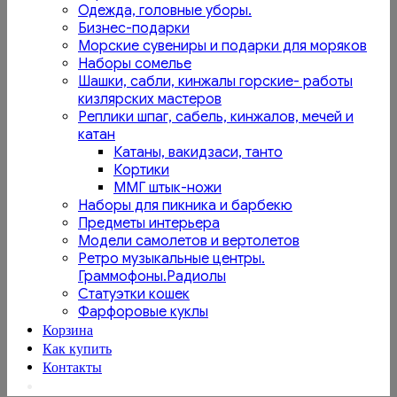
Одежда, головные уборы.
Бизнес-подарки
Морские сувениры и подарки для моряков
Наборы сомелье
Шашки, сабли, кинжалы горские- работы
кизлярских мастеров
Реплики шпаг, сабель, кинжалов, мечей и
катан
Катаны, вакидзаси, танто
Кортики
ММГ штык-ножи
Наборы для пикника и барбекю
Предметы интерьера
Модели самолетов и вертолетов
Ретро музыкальные центры.
Граммофоны.Радиолы
Статуэтки кошек
Фарфоровые куклы
Корзина
Как купить
Контакты