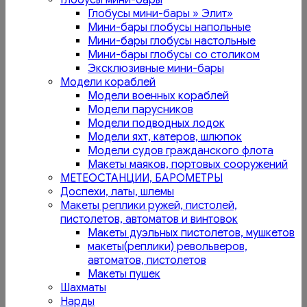
Глобусы мини-бары
Глобусы мини-бары » Элит»
Мини-бары глобусы напольные
Мини-бары глобусы настольные
Мини-бары глобусы со столиком
Эксклюзивные мини-бары
Модели кораблей
Модели военных кораблей
Модели парусников
Модели подводных лодок
Модели яхт, катеров, шлюпок
Модели судов гражданского флота
Макеты маяков, портовых сооружений
МЕТЕОСТАНЦИИ, БАРОМЕТРЫ
Доспехи, латы, шлемы
Макеты реплики ружей, пистолей,
пистолетов, автоматов и винтовок
Макеты дуэльных пистолетов, мушкетов
макеты(реплики) револьверов,
автоматов, пистолетов
Макеты пушек
Шахматы
Нарды